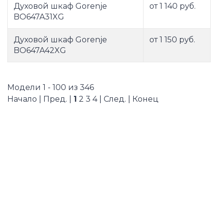
Духовой шкаф Gorenje
от 1 140 руб.
BO647A31XG
Духовой шкаф Gorenje
от 1 150 руб.
BO647A42XG
Модели 1 - 100 из 346
Начало | Пред. |
1
2
3
4
|
След.
|
Конец