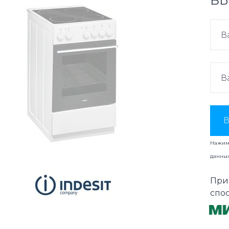
ВЫ
В
Нажима
данны
При
спо