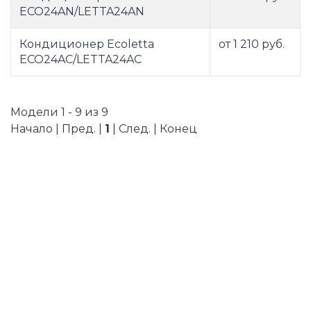
ECO24AN/LETTA24AN
Кондиционер Ecoletta
от 1 210 руб.
ECO24AС/LETTA24AС
Модели 1 - 9 из 9
Начало | Пред. |
1
| След. | Конец