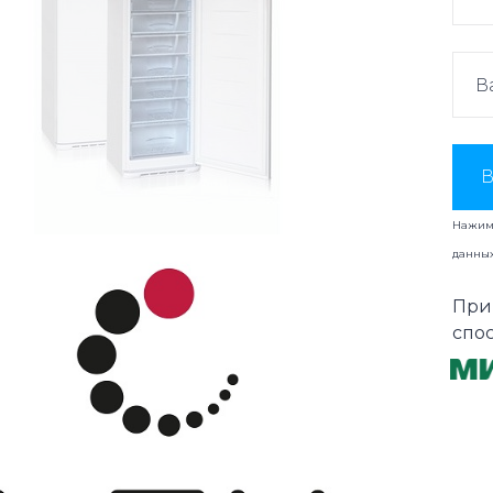
В
Нажима
данны
При
спо