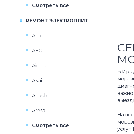
Смотреть все
РЕМОНТ ЭЛЕКТРОПЛИТ
Abat
СЕ
AEG
МО
Airhot
В Ирк
мороз
Akai
диагн
важно
Apach
выезд
Aresa
На все
мороз
Смотреть все
услуг.