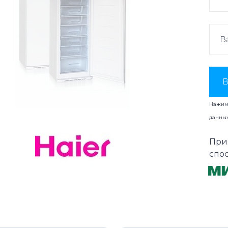
В
Нажима
данны
При
спо