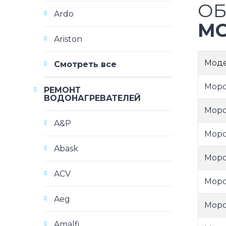
ОБ
Ardo
МО
Ariston
Мод
Смотреть все
Моро
РЕМОНТ
ВОДОНАГРЕВАТЕЛЕЙ
Моро
A&P
Моро
Abask
Моро
ACV
Моро
Aeg
Моро
Amalfi