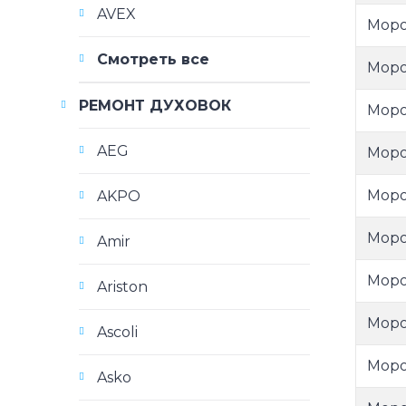
AVEX
Моро
Смотреть все
Моро
РЕМОНТ ДУХОВОК
Моро
AEG
Моро
Моро
AKPO
Моро
Amir
Моро
Ariston
Моро
Ascoli
Моро
Asko