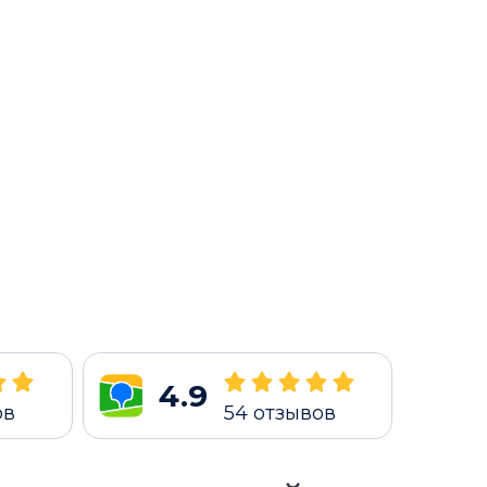
4.9
ов
54
отзывов