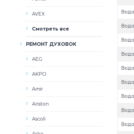
Водо
AVEX
Водо
Смотреть все
Водо
РЕМОНТ ДУХОВОК
Водо
AEG
Водо
AKPO
Водо
Amir
Водо
Ariston
Водо
Ascoli
Водо
Asko