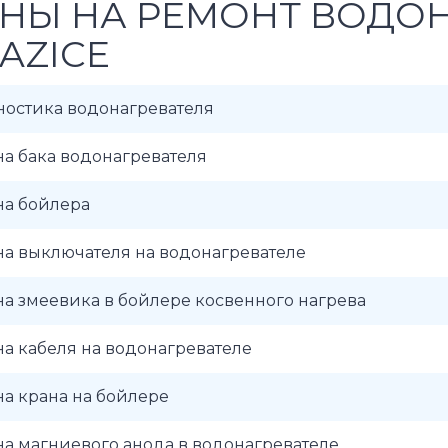
НЫ НА РЕМОНТ ВОДО
AZICE
ностика водонагревателя
а бака водонагревателя
на бойлера
а выключателя на водонагревателе
а змеевика в бойлере косвенного нагрева
а кабеля на водонагревателе
а крана на бойлере
а магниевого анода в водонагревателе