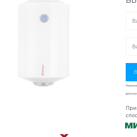
ВЫ
В
Нажима
данны
При
спо