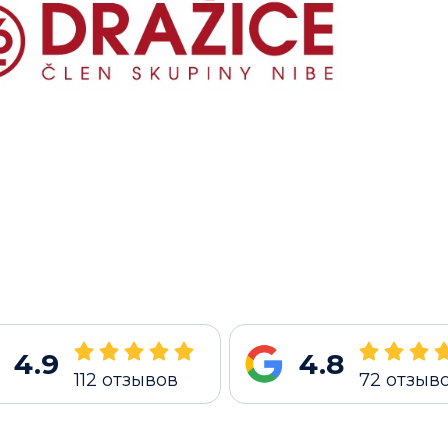
4.9
4.8
112
отзывов
72
отзыв