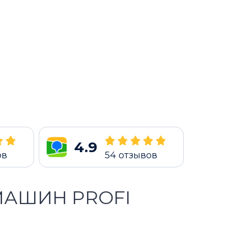
4.9
ов
54
отзывов
МАШИН PROFI