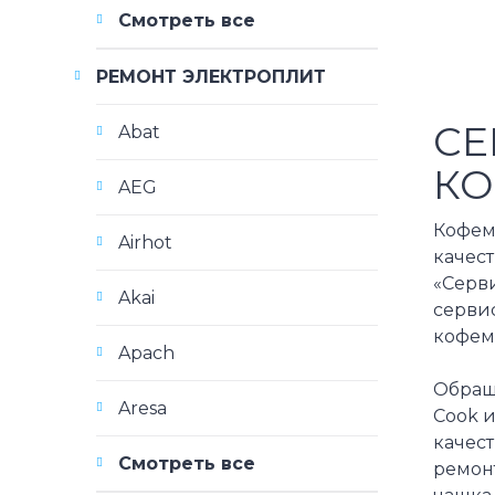
Смотреть все
РЕМОНТ ЭЛЕКТРОПЛИТ
СЕ
Abat
КО
AEG
Кофем
Airhot
качес
«Серв
Akai
серви
кофем
Apach
Обраща
Aresa
Cook 
качес
Смотреть все
ремон