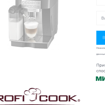
В
Нажима
данны
При
спо