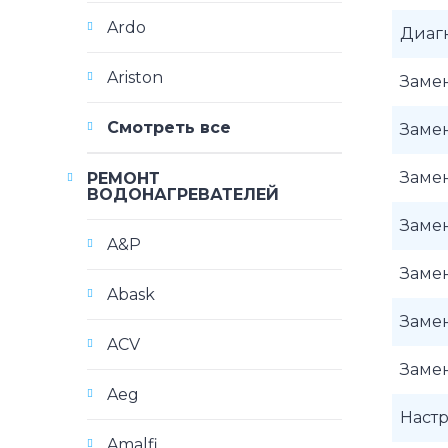
Ardo
Диаг
Ariston
Заме
Смотреть все
Заме
Заме
РЕМОНТ
ВОДОНАГРЕВАТЕЛЕЙ
Заме
A&P
Заме
Abask
Заме
ACV
Заме
Aeg
Наст
Amalfi