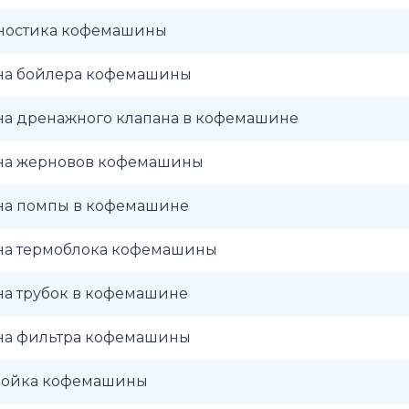
ностика кофемашины
на бойлера кофемашины
на дренажного клапана в кофемашине
на жерновов кофемашины
на помпы в кофемашине
на термоблока кофемашины
на трубок в кофемашине
на фильтра кофемашины
ройка кофемашины