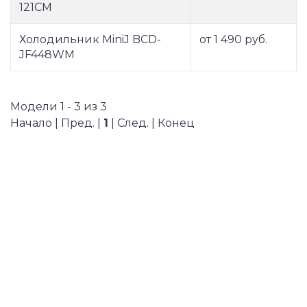
121CM
Холодильник MiniJ BCD-
от 1 490 руб.
JF448WM
Модели 1 - 3 из 3
Начало | Пред. |
1
| След. | Конец