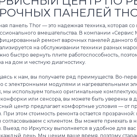
РВИСНЫЙ ЦЕНТР ПО Р
РОЧНЫХ ПАНЕЛЕЙ TH
ая панель Thor — это надежная техника, которая с
ссионального вмешательства. В компании «Сервис М
фицированный ремонт варочных панелей данного б
ализируется на обслуживании техники разных марок
ажно быстро вернуть плите работоспособность, поэ
а на дом и честную диагностику.
ясь к нам, вы получаете ряд преимуществ. Во-перв
о с электронными модулями и нагревательными эле
х, мы используем только оригинальные комплектую
 конфорки или сенсора, вы можете быть уверены в до
сный центр предлагает комфортные условия — от п
. При этом стоимость ремонта остается прозрачной:
 согласовываем с клиентом. Вы можете приехать в 
. Выезд по Иркутску выполняется в удобное для вас 
 каждый день. Мы ценим ваше время, поэтому стар