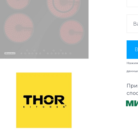
В
Нажима
данны
При
спо