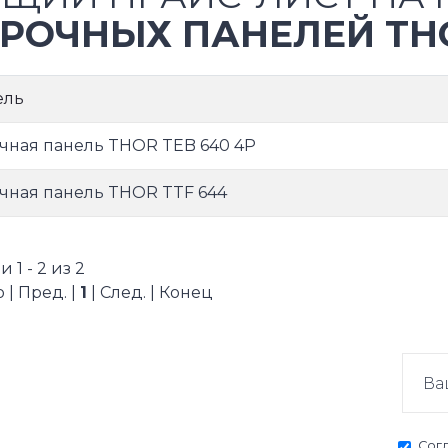
РОЧНЫХ ПАНЕЛЕЙ TH
ель
чная панель THOR TEB 640 4P
чная панель THOR TTF 644
 1 - 2 из 2
 | Пред. |
1
| След. | Конец
Сог