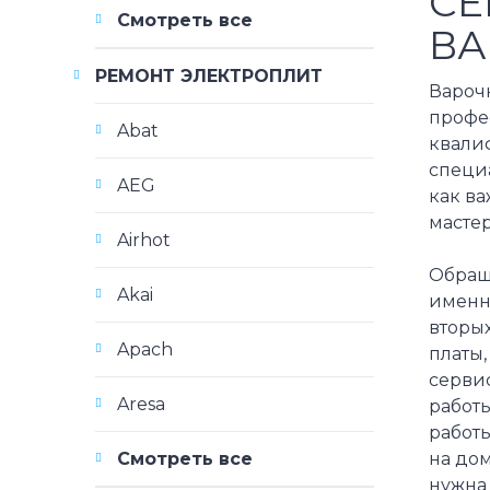
СЕ
Смотреть все
ВА
РЕМОНТ ЭЛЕКТРОПЛИТ
Варочн
профе
Abat
квали
специ
AEG
как в
мастер
Airhot
Обраща
Akai
именн
вторы
Apach
платы,
серви
Aresa
работы
работы
на дом
Смотреть все
нужна