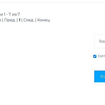
 1 - 7 из 7
 | Пред. |
1
| След. | Конец
Сог
Вы