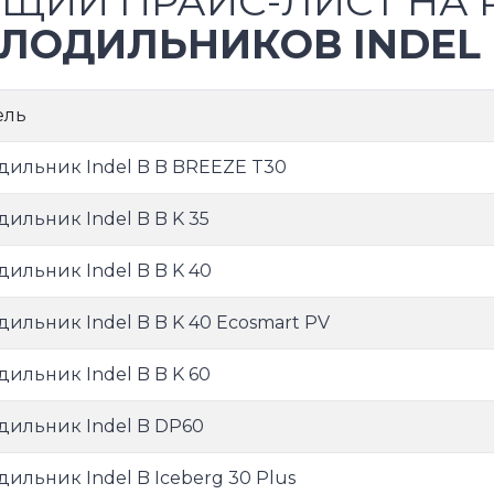
ЩИЙ ПРАЙС-ЛИСТ НА 
ЛОДИЛЬНИКОВ INDEL
ель
дильник Indel B B BREEZE T30
дильник Indel B B K 35
дильник Indel B B K 40
дильник Indel B B K 40 Ecosmart PV
дильник Indel B B K 60
дильник Indel B DP60
дильник Indel B Iceberg 30 Plus