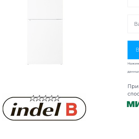
В
Нажима
данны
При
спо