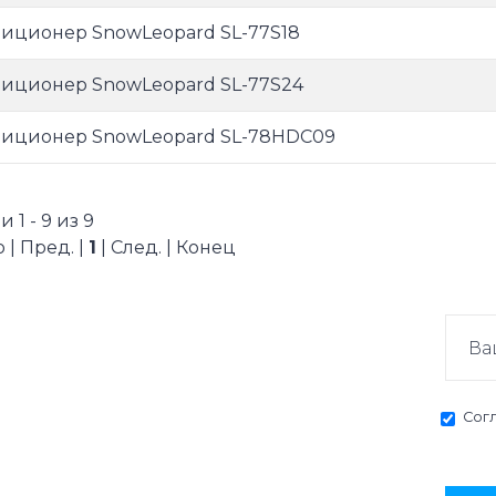
иционер SnowLeopard SL-77S18
иционер SnowLeopard SL-77S24
иционер SnowLeopard SL-78HDC09
 1 - 9 из 9
 | Пред. |
1
| След. | Конец
Сог