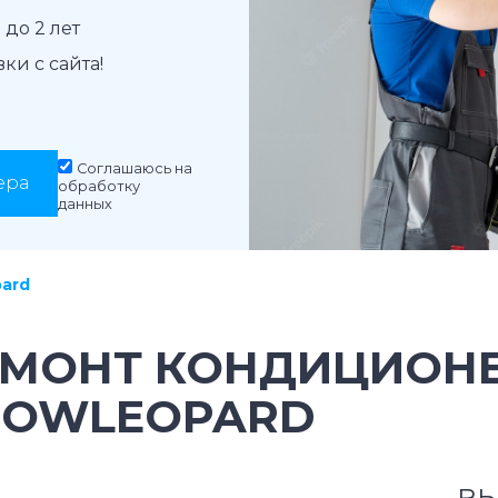
до 2 лет
и с сайта!
Соглашаюсь на
ера
обработку
данных
ard
ЕМОНТ КОНДИЦИОН
NOWLEOPARD