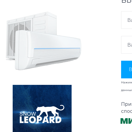
ВЫ
В
Нажима
данны
При
спо