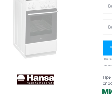
В
Нажима
данны
При
спо