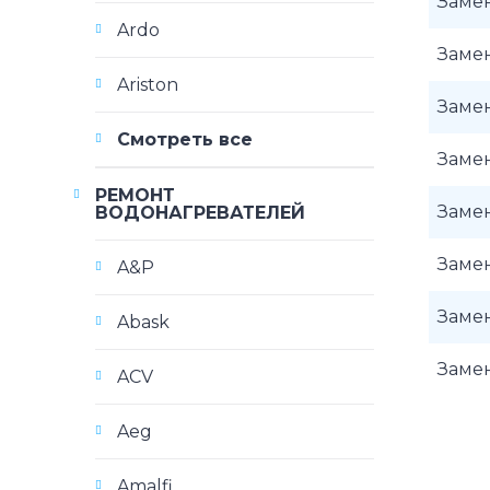
Заме
Ardo
Заме
Ariston
Заме
Смотреть все
Заме
РЕМОНТ
Заме
ВОДОНАГРЕВАТЕЛЕЙ
Заме
A&P
Заме
Abask
Заме
ACV
Aeg
Amalfi