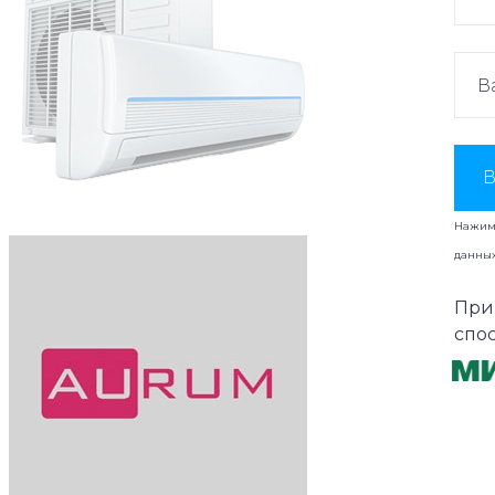
В
Нажима
данны
При
спо