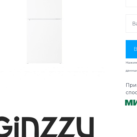
В
Нажима
данны
При
спо