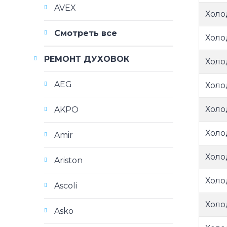
AVEX
Холо
Смотреть все
Холо
РЕМОНТ ДУХОВОК
Холо
AEG
Холо
Холо
AKPO
Холо
Amir
Холо
Ariston
Холо
Ascoli
Холо
Asko