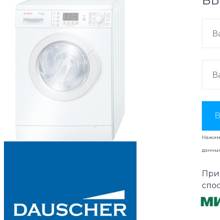
ВЫ
В
Нажима
данны
При
спо