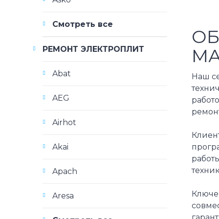
Смотреть все
ОБ
РЕМОНТ ЭЛЕКТРОПЛИТ
МА
Abat
Наш с
техни
AEG
работо
ремон
Airhot
Клиен
прогр
Akai
работ
техни
Apach
Ключе
Aresa
совме
гаран