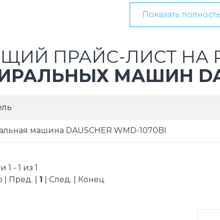
Показать полност
ЩИЙ ПРАЙС-ЛИСТ НА 
ИРАЛЬНЫХ МАШИН D
ель
альная машина DAUSCHER WMD-1070BI
1 - 1 из 1
 | Пред. |
1
| След. | Конец