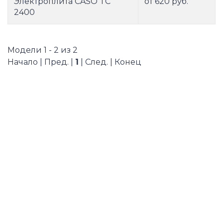
Электроплита CASO TC
от 620 руб.
2400
Модели 1 - 2 из 2
Начало | Пред. |
1
| След. | Конец