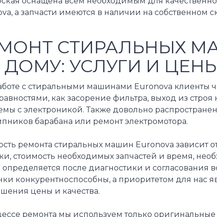
рская оснащена всем необходимым для качественно
va, а запчасти имеются в наличии на собственном с
МОНТ СТИРАЛЬНЫХ М
 ДОМУ: УСЛУГИ И ЦЕН
аботе с стиральными машинами Euronova клиенты ча
авностями, как засорение фильтра, выход из строя
мы с электроникой. Также довольно распространены
пников барабана или ремонт электромотора.
сть ремонта стиральных машин Euronova зависит от
ки, стоимость необходимых запчастей и время, нео
 определяется после диагностики и согласования в
нки конкурентноспособны, а приоритетом для нас 
ошения цены и качества.
ессе ремонта мы используем только оригинальные з