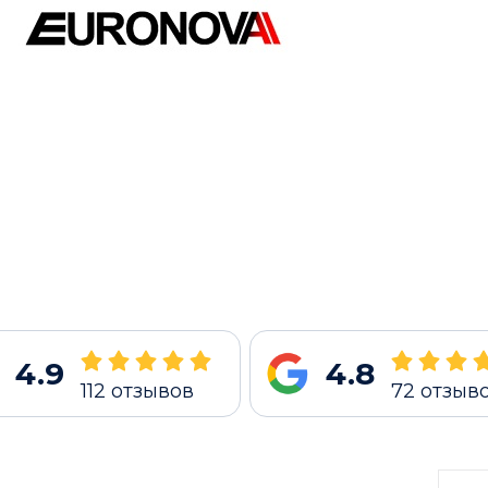
4.9
4.8
112
отзывов
72
отзыв