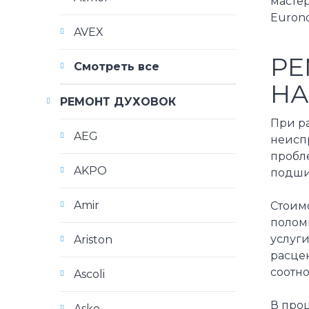
масте
Eurono
AVEX
РЕ
Смотреть все
НА
РЕМОНТ ДУХОВОК
При р
AEG
неиспр
пробле
AKPO
подши
Amir
Стоимо
полом
услуги
Ariston
расце
соотн
Ascoli
В проц
Asko