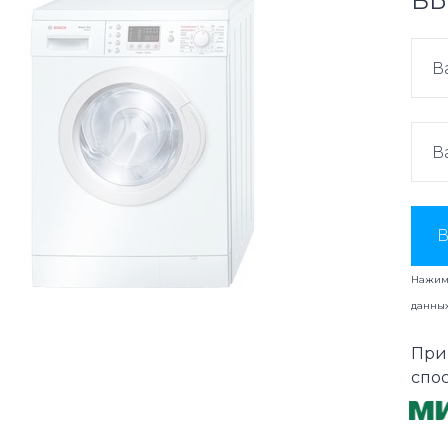
ВЫ
В
Нажима
данны
При
спо