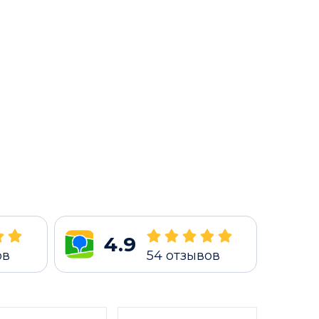
4.9
ов
54
отзывов