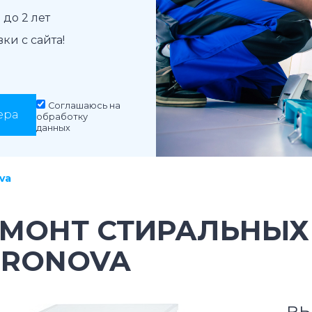
до 2 лет
и с сайта!
Соглашаюсь на
ера
обработку
данных
va
ЕМОНТ СТИРАЛЬНЫ
URONOVA