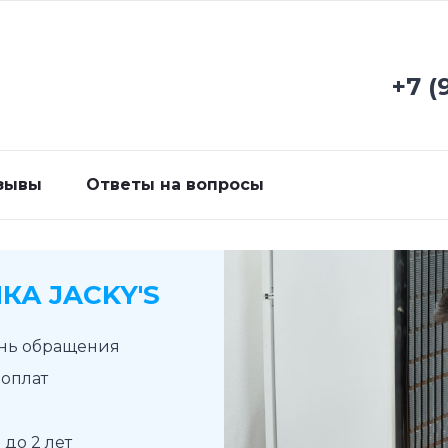
+7 (
зывы
Ответы на вопросы
А JACKY'S
ень обращения
доплат
до 2 лет