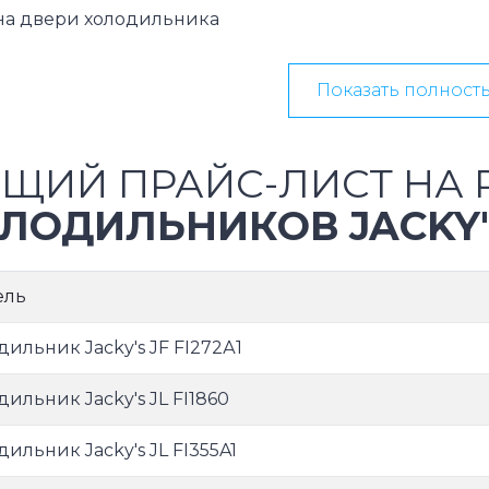
на двери холодильника
Показать полност
ЩИЙ ПРАЙС-ЛИСТ НА 
ЛОДИЛЬНИКОВ JACKY'
ель
дильник Jacky's JF FI272А1
дильник Jacky's JL FI1860
дильник Jacky's JL FI355A1