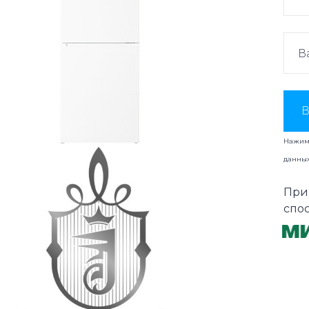
В
Нажима
данны
При
спо