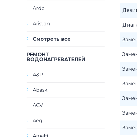
Ardo
Дези
Ariston
Диаг
Смотреть все
Замен
Замен
РЕМОНТ
ВОДОНАГРЕВАТЕЛЕЙ
Замен
A&P
Заме
Abask
Заме
ACV
Замен
Aeg
Замен
Amalfi