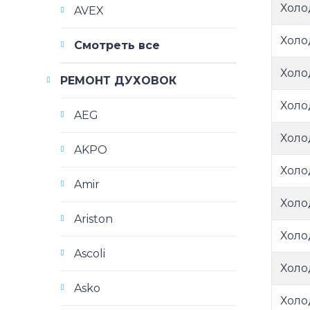
Холо
AVEX
Холо
Смотреть все
Холо
РЕМОНТ ДУХОВОК
Холо
AEG
Холо
AKPO
Холо
Amir
Холо
Ariston
Холо
Ascoli
Холо
Asko
Холо