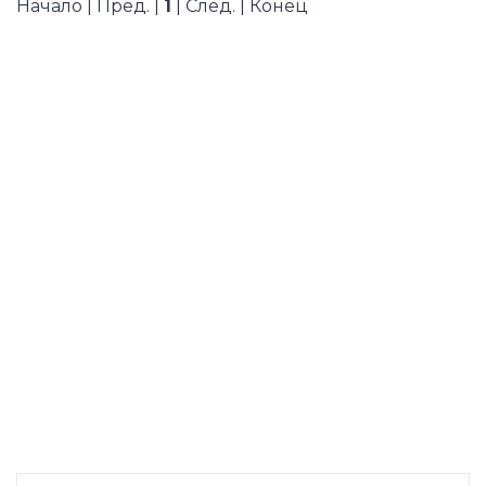
Начало | Пред. |
1
| След. | Конец