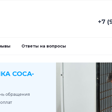
+7 (
зывы
Ответы на вопросы
КА COCA-
ень обращения
доплат