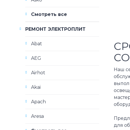
Смотреть все
РЕМОНТ ЭЛЕКТРОПЛИТ
СР
Abat
CO
AEG
Наш с
Airhot
обслу
выпол
Akai
освеще
масте
Apach
обору
Aresa
Предл
для о