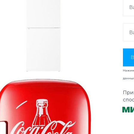
В
Нажима
данны
При
спо